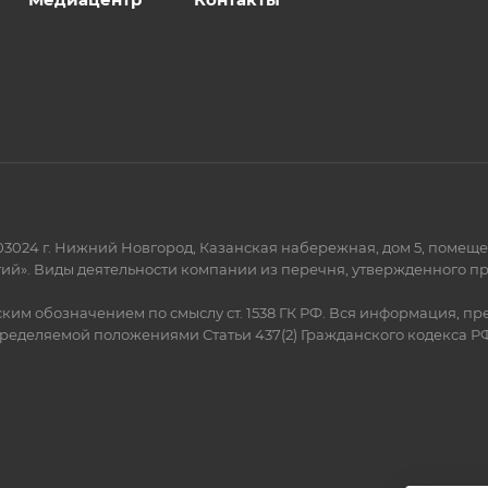
03024 г. Нижний Новгород, Казанская набережная, дом 5, помеще
й». Виды деятельности компании из перечня, утвержденного прик
м обозначением по смыслу ст. 1538 ГК РФ. Вся информация, пр
пределяемой положениями Статьи 437(2) Гражданского кодекса РФ.